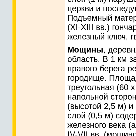
церкви и последу
Подъемный матер
(XI-XIII вв.) гонч
железный ключ, г
Мощины
, дерев
область. В 1 км з
правого берега р
городище. Площа
треугольная (60 x
напольной сторо
(высотой 2,5 м) и
слой (0,5 м) сод
железного века (а
IV-VII вв. (мощин