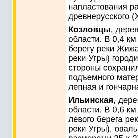
напластования раз
древнерусского (X
Козловцы
, дере
области. В 0,4 км
берегу реки Жиж
реки Угры) город
стороны сохранил
подъемного мате
лепная и гончарна
Ильинская
, дер
области. В 0,6 км
левого берега ре
реки Угры), овал