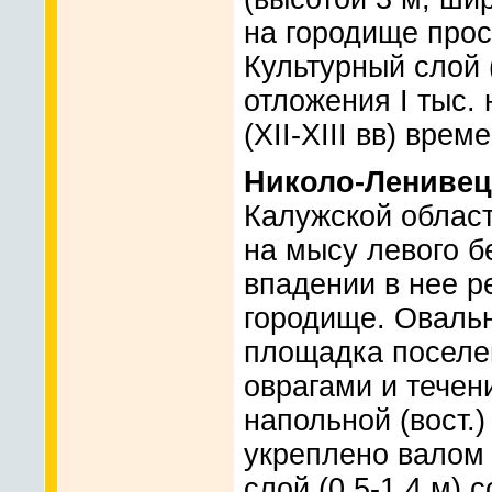
на городище прос
Культурный слой 
отложения I тыс. 
(XII-XIII вв) врем
Николо-Ленивец
Калужской области
на мысу левого б
впадении в нее р
городище. Овальн
площадка поселе
оврагами и течен
напольной (вост.
укреплено валом 
слой (0,5-1,4 м)