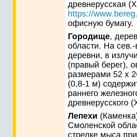
древнерусская (XI
https://www.bereg
офисную бумагу.
Городище
, дере
области. На сев.-
деревни, в излуч
(правый берег), 
размерами 52 x 2
(0,8-1 м) содерж
раннего железног
древнерусского (XI
Лепехи
(Каменка)
Смоленской област
стрелке мыса при