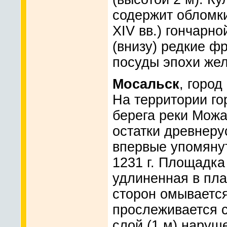
содержит обломки
XIV вв.) гончарно
(внизу) редкие ф
посуды эпохи жел
Мосальск
, город
На территории го
берега реки Мож
остатки древнеру
впервые упомянут
1231 г. Площадка
удлиненная в план
сторон омывается
прослеживается с
слой (1 м) наруш