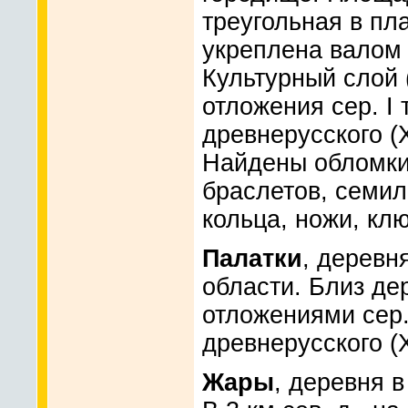
треугольная в пла
укреплена валом 
Культурный слой 
отложения сер. I т
древнерусского (XI
Найдены обломки
браслетов, семи
кольца, ножи, ключ
Палатки
, деревн
области. Близ де
отложениями сер. I
древнерусского (XI
Жары
, деревня 