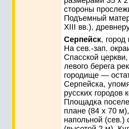
размерами 35 x 2
стороны прослежи
Подъемный матери
XIII вв.), древне
Серпейск
, город
На сев.-зап. окраи
Спасской церкви,
левого берега ре
городище — остат
Серпейска, упомя
русских городов к
Площадка поселе
плане (84 x 70 м
напольной (сев.)
(высотой 2 м). Ку