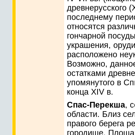
древнерусского (X
последнему пери
относятся различ
гончарной посуды
украшения, орудия
расположено неу
Возможно, данно
остатками древн
упомянутого в Сп
конца XIV в.
Спас-Перекша
, 
области. Близ се
правого берега р
городище. Площа