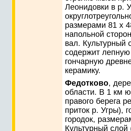
Леонидовки в р. У
округлотреугольн
размерами 81 x 4
напольной сторо
вал. Культурный с
содержит лепную
гончарную древнер
керамику.
Федотково
, дер
области. В 1 км ю
правого берега р
приток р. Угры),
городок, размерам
Культурный слой 