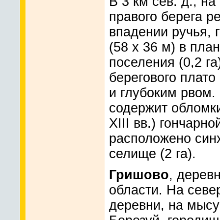
В 3 км сев. д., н
правого берега ре
впадении ручья, 
(58 x 36 м) в пл
поселения (0,2 га
берегового плато
и глубоким рвом.
содержит обломки
XIII вв.) гончарн
расположено син
селище (2 га).
Гришово
, дерев
области. На севе
деревни, на мысу