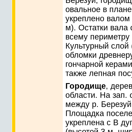
Березуй, городищ
овальное в плане 
укреплено валом 
м). Остатки вала
всему периметру
Культурный слой 
обломки древнерус
гончарной керами
также лепная посу
Городище
, дере
области. На зап.
между р. Березуй
Площадка поселен
укреплена с В д
(высотой 3 м, шир