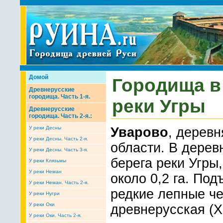
Домой
Городища в
Древнерусские
городища. Часть 1-я.
реки Угры
Древнерусские
городища. Часть 2-я.:
У реки Десны
Уварово
, дерев
У реки Десны. Часть 2-я.
области. В дерев
У реки Десны. Часть 3-я.
берега реки Угр
У реки Клязьмы
У реки Неман
около 0,2 га. По
У реки Неман. Часть 2-я.
редкие лепные че
У реки Нугри
У реки Оки
древнерусская (XI
У реки Оки. Часть 2-я.