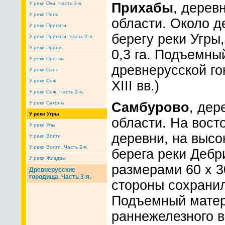
У реки Оки. Часть 3-я.
Прихабы
, дерев
У реки Пела
области. Около д
У реки Припяти
берегу реки Угр
У реки Припяти. Часть 2-я.
У реки Прони
0,3 га. Подъемны
У реки Протвы
древнерусской го
У реки Сана
У реки Сож
XIII вв.)
У реки Сож. Часть 2-я.
У реки Сухоны
Самбурово
, дер
У реки Угры
области. На вост
У реки Упы
деревни, на высо
У реки Волги
У реки Волги. Часть 2-я.
берега реки Дебр
У реки Жиздры
размерами 60 x 3
Древнерусские
городища. Часть 3-я.
стороны сохранил
Подъемный матер
раннежелезного в